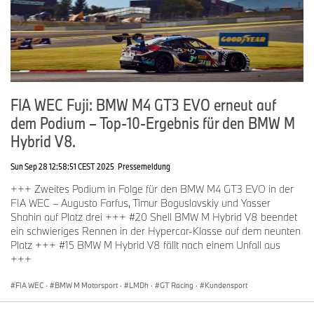
FIA WEC Fuji: BMW M4 GT3 EVO erneut auf
dem Podium – Top-10-Ergebnis für den BMW M
Hybrid V8.
Sun Sep 28 12:58:51 CEST 2025
Pressemeldung
+++ Zweites Podium in Folge für den BMW M4 GT3 EVO in der
FIA WEC – Augusto Farfus, Timur Boguslavskiy und Yasser
Shahin auf Platz drei +++ #20 Shell BMW M Hybrid V8 beendet
ein schwieriges Rennen in der Hypercar-Klasse auf dem neunten
Platz +++ #15 BMW M Hybrid V8 fällt nach einem Unfall aus
+++
FIA WEC
·
BMW M Motorsport
·
LMDh
·
GT Racing
·
Kundensport