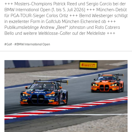
+++ Masters-Champions Patrick Reed und Sergio García bei der
BMW International Open (1. bis 5. Juli 2026) +++ München-Debüt
für PGA-TOUR-Sieger Carlos Ortiz +++ Bernd Wiesberger schlägt
in exzellenter Form in Golfclub München Eichenried ab +++
Publikumslieblinge Andrew „Beef“ Johnston und Rafa Cabrera
Bello und weitere Weltklasse-Golfer auf der Meldeliste +++
Golf
·
BMW International Open