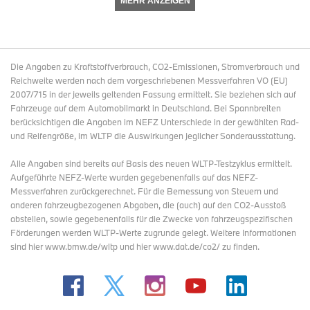
MEHR ANZEIGEN
Die Angaben zu Kraftstoffverbrauch, CO2-Emissionen, Stromverbrauch und
Reichweite werden nach dem vorgeschriebenen Messverfahren VO (EU)
2007/715 in der jeweils geltenden Fassung ermittelt. Sie beziehen sich auf
Fahrzeuge auf dem Automobilmarkt in Deutschland. Bei Spannbreiten
berücksichtigen die Angaben im NEFZ Unterschiede in der gewählten Rad-
und Reifengröße, im WLTP die Auswirkungen jeglicher Sonderausstattung.
Alle Angaben sind bereits auf Basis des neuen WLTP-Testzyklus ermittelt.
Aufgeführte NEFZ-Werte wurden gegebenenfalls auf das NEFZ-
Messverfahren zurückgerechnet. Für die Bemessung von Steuern und
anderen fahrzeugbezogenen Abgaben, die (auch) auf den CO2-Ausstoß
abstellen, sowie gegebenenfalls für die Zwecke von fahrzeugspezifischen
Förderungen werden WLTP-Werte zugrunde gelegt. Weitere Informationen
sind hier www.bmw.de/wltp und hier www.dat.de/co2/ zu finden.