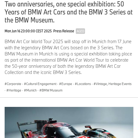
Two anniversaries, one special exhibition: 50
multimedia china Cao Fei y el artista conceptual estadounidense
John Baldessari presentaron cada uno un BMW Art Car basado
Years of BMW Art Cars and the BMW 3 Series at
en el BMW M6 GT3 y GTLM respectivamente en 2016 y 2017. Los
the BMW Museum.
BMW Art Cars no solo se exhiben en su hogar, el Museo BMW en
Múnich, sino que también están de gira por todo el mundo como
Mon Jun 16 23:00:00 CEST 2025
Press Release
AGED
parte de exposiciones internacionales.
BMW Art Car World Tour 2025 will stop off in Munich from 17 June
with the legendary BMW Art Cars based on the 3 Series. The
BMW Museum in Munich is using a special exhibition taking place
El Compromiso Cultural del Grupo BMW, con actualizaciones
as part of the international BMW Art Car World Tour to celebrate
exclusivas y una visión más profunda de sus iniciativas globales,
the 50-year anniversary of both the legendary BMW Art Car
se puede seguir en Instagram en @BMWGroupCulture.
Collection and the iconic BMW 3 Series.
Corporate
·
Cultural Engagement
·
Europe
·
Locations
·
Vintage, Heritage Events
Experimente el 20º BMW Art Car en Art Basel Hong Kong
·
Heritage
·
Munich
·
BMW Museum
Del 28–30 de marzo de 2025
En el BMW Lounge en el Centro de Convenciones y Exposiciones
de Hong Kong (HKCEC) Nivel 3 Concourse (Cerca de la Entrada
3D)
1 Harbour Road, Wan Chai, Hong Kong SAR, China