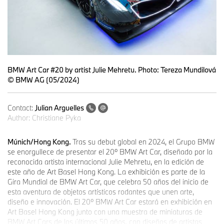
BMW Art Car #20 by artist Julie Mehretu. Photo: Tereza Mundilová
© BMW AG (05/2024)
Contact:
Julian Arguelles
Author:
Christiane Pyka
Múnich/Hong Kong.
Tras su debut global en 2024, el Grupo BMW
se enorgullece de presentar el 20º BMW Art Car, diseñado por la
reconocida artista internacional Julie Mehretu, en la edición de
este año de Art Basel Hong Kong. La exhibición es parte de la
Gira Mundial de BMW Art Car, que celebra 50 años del inicio de
esta aventura de objetos artísticos rodantes que unen arte,
diseño e innovación. El 20º BMW Art Car estará en exhibición en
Art Basel Hong Kong junto con una muestra de miniaturas de
BMW Art Cars de los últimos 50 años, con diseños de artistas