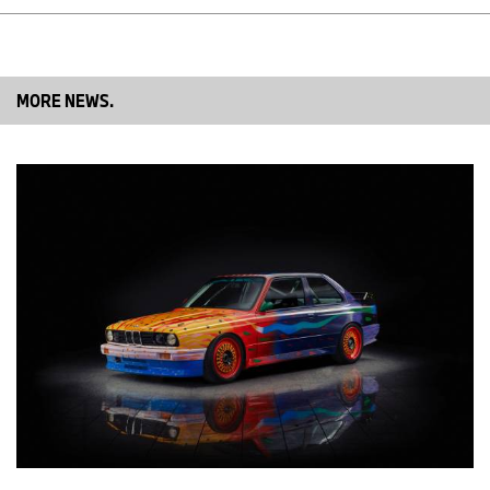
MOCAA) en Ciudad del Cabo en 2026.
MORE NEWS.
La Colección BMW Art Car.
Artistas renombrados de todo el mundo han participado en el
programa BMW Art Car desde 1975. La iniciativa surgió del piloto
de carreras francés y amante del arte Hervé Poulain, quien, junto
con el entonces jefe de Motorsport de BMW, Jochen Neerpasch,
pidió a su amigo artista Alexander Calder que pintara un
automóvil. El resultado fue un BMW 3.0 CSL, que compitió en las
24 Horas de Le Mans en 1975 y se convirtió en el favorito del
público.
Este fue el nacimiento de la Colección BMW Art Car. En los años
siguientes, artistas renombrados como Frank Stella, Roy
Lichtenstein, Andy Warhol, Robert Rauschenberg, Esther
Mahlangu, David Hockney, Jenny Holzer, Ólafur Elíasson y Jeff
Koons enriquecieron la colección con más BMW Art Cars, cada
uno en su propio estilo individual. Más recientemente, la artista