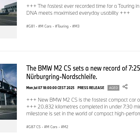
+++ The fastest ever recorded time for a Touring i
DNA meets maximised everyday usability +++
G81
·
M Cars
·
Touring
·
M3
The BMW M2 CS sets a new record of 7:25
Nürburgring-Nordschleife.
Mon Jul 07 18:00:00 CEST 2025
PRESS RELEASE
AGED
+++ New BMW M2 CS is the fastest compact car on 
+++ 20.832 kilometres completed in under 7:30 min
milestone is set in the world of compact high-perf
G87 CS
·
M Cars
·
M2