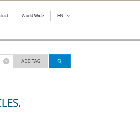
tact
World Wide
EN
ADD TAG
CLES
.