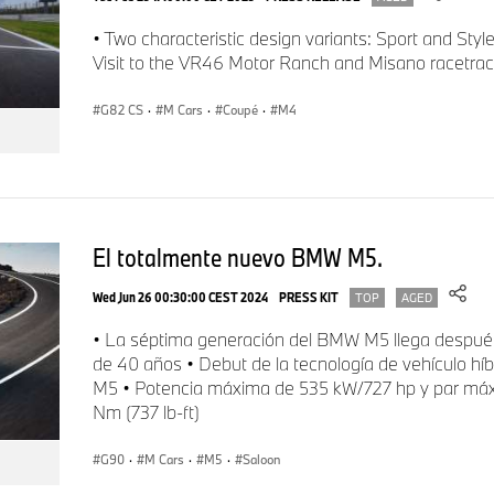
• Two characteristic design variants: Sport and Style
Visit to the VR46 Motor Ranch and Misano racetrack
G82 CS
·
M Cars
·
Coupé
·
M4
El totalmente nuevo BMW M5.
Wed Jun 26 00:30:00 CEST 2024
PRESS KIT
TOP
AGED
• La séptima generación del BMW M5 llega después
de 40 años • Debut de la tecnología de vehículo hí
M5 • Potencia máxima de 535 kW/727 hp y par máx
Nm (737 lb-ft)
G90
·
M Cars
·
M5
·
Saloon