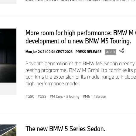
More room for high performance: BMW M
development of a new BMW M5 Touring.
Mon Jun 26 21:00:26 CEST 2023
PRESS RELEASE
AGED
Seventh generation of the BMW M5 Sedan already 
testing programme. BMW M GmbH to continue its p
confirms the extension of its model range to include
high-performance model.
G90
·
G99
·
M Cars
·
Touring
·
M5
·
Saloon
The new BMW 5 Series Sedan.