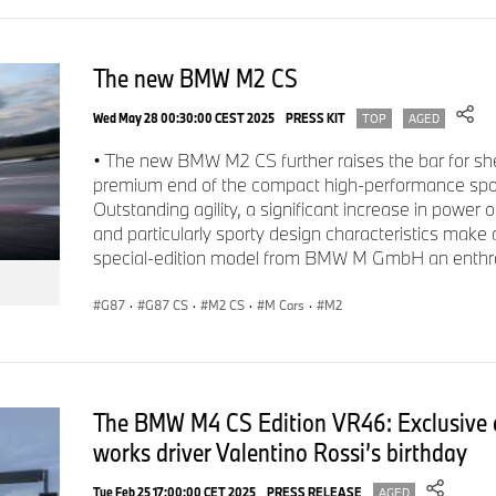
The new BMW M2 CS
Wed May 28 00:30:00 CEST 2025
PRESS KIT
TOP
AGED
• The new BMW M2 CS further raises the bar for she
premium end of the compact high-performance spor
Outstanding agility, a significant increase in powe
and particularly sporty design characteristics make d
special-edition model from BMW M GmbH an enthral
G87
·
G87 CS
·
M2 CS
·
M Cars
·
M2
The BMW M4 CS Edition VR46: Exclusive
works driver Valentino Rossi’s birthday
Tue Feb 25 17:00:00 CET 2025
PRESS RELEASE
AGED