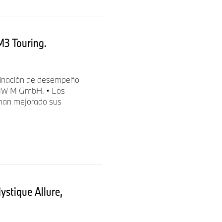
3 Touring.
mbinación de desempeño
 BMW M GmbH. • Los
han mejorado sus
stique Allure,