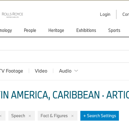
Login
Con
nology
People
Heritage
Exhibitions
Sports
TV Footage
Video
Audio
IN AMERICA, CARIBBEAN · ARTI
Speech
Fact & Figures
+ Search Settings