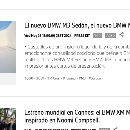
El nuevo BMW M3 Sedán, el nuevo BMW M
Wed May 29 18:00:00 CEST 2024
PRESS KIT
TOP
AGED
• Custodios de una insignia legendaria y de la co
emocionante con utilidad cotidiana que define a
multifacéticos BMW M3 Sedán y BMW M3 Touring 
impresionantes cartas de presentación.
G80
·
G81
·
M Cars
·
Touring
·
M3
·
Saloon
Estreno mundial en Cannes: el BMW XM My
inspirado en Naomi Campbell.