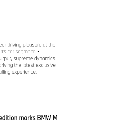
er driving pleasure at the
ts car segment. •
r output, supreme dynamics
riving the latest exclusive
ling experience.
 edition marks BMW M