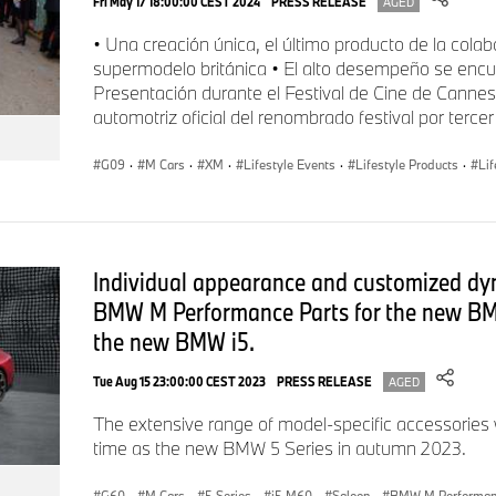
Fri May 17 18:00:00 CEST 2024
PRESS RELEASE
AGED
• Una creación única, el último producto de la cola
supermodelo británica • El alto desempeño se encue
Presentación durante el Festival de Cine de Canne
automotriz oficial del renombrado festival por terce
G09
·
M Cars
·
XM
·
Lifestyle Events
·
Lifestyle Products
·
Lif
Individual appearance and customized dy
BMW M Performance Parts for the new B
the new BMW i5.
Tue Aug 15 23:00:00 CEST 2023
PRESS RELEASE
AGED
The extensive range of model-specific accessories 
time as the new BMW 5 Series in autumn 2023.
G60
·
M Cars
·
5 Series
·
i5 M60
·
Saloon
·
BMW M Performanc