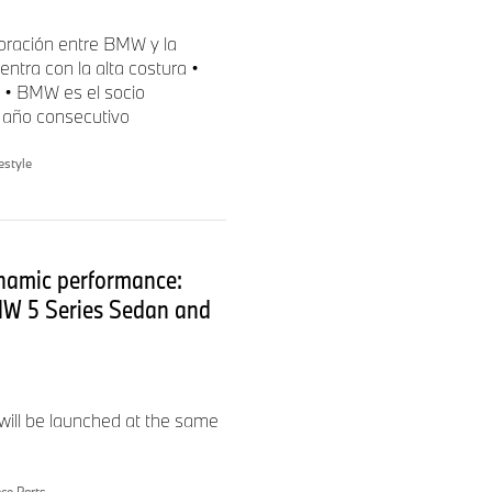
boración entre BMW y la
ntra con la alta costura •
s • BMW es el socio
r año consecutivo
estyle
namic performance:
MW 5 Series Sedan and
will be launched at the same
e Parts