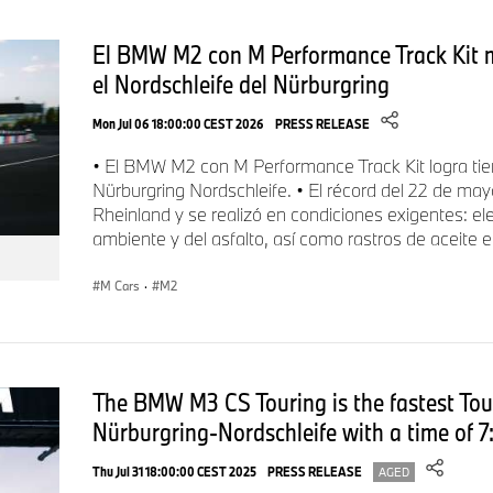
El BMW M2 con M Performance Track Kit 
el Nordschleife del Nürburgring
Mon Jul 06 18:00:00 CEST 2026
PRESS RELEASE
• El BMW M2 con M Performance Track Kit logra tie
Nürburgring Nordschleife. • El récord del 22 de may
Rheinland y se realizó en condiciones exigentes: e
ambiente y del asfalto, así como rastros de aceite e
M Cars
·
M2
The BMW M3 CS Touring is the fastest Tou
Nürburgring-Nordschleife with a time of 7
Thu Jul 31 18:00:00 CEST 2025
PRESS RELEASE
AGED