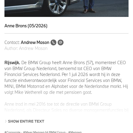
Anne Brons (05/2026)
Contact:
Andrew Mason
Author:
Andrew Mason
Rijswijk.
De BMW Group heeft Anne Brons (57), momenteel CEO
van BMW Group Nederland, benoemd tot CEO van BMW
Financial Services Nederland. Per 1 juli 2026 wordt hij in deze
functie eindverantwoordelijk voor Financial Services van BMW,
MINI, BMW Motorrad en Alphabet voor de Nederlandse markt. Hij
volgt Mike Wetherell op die met pensioen gaat.
Anne trad in mei 2016 toe tot de directie van BMW Group
Nederland, als Directeur Sales na diverse managementfuncties bij
onder andere LeasePlan Nederland, Alphabet Nederland én
SHOW ENTIRE TEXT
BMW Financial Services. Op 1 november 2021 werd hij CEO van
BMW Group Nederland. Onder zijn leiding werd de nummer één
Corporate
·
Meer Mensen bij BMW Group
·
Mensen