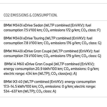
model vormt het nieuwe instapmodel en maakt gebruik van de
volledig nieuw ontwikkelde zesde generatie BMW eDrive-
technologie (Gen6), specifiek ontworpen voor de Neue Klasse. De
CO2 EMISSIONS & CONSUMPTION.
BMW iX3 40 kent een consumentenadviesprijs vanaf €62.987,-
BMW M340i xDrive Sedan (WLTP combined (EnVKV): fuel
Alle componenten zijn afgestemd op 800 volt-technologie. De
consumption 7.5 l/100 km; CO₂ emissions 172 g/km; CO₂ class: F)
achteras beschikt over een efficiënt geëxciteerd synchrone
elektromotor (EESM) met een vermogen van
BMW M340i xDrive Touring (WLTP combined (EnVKV): fuel
235 kW/320 pk en een koppel van 500 Nm. De BMW iX3 40
consumption 7.8 l/100 km; CO₂ emissions 176 g/km; CO₂ class: G)
accelereert in 5,9 seconden van 0 naar 100 km/u en heeft een
BMW M440i xDrive Gran Coupé (WLTP combined (EnVKV): fuel
topsnelheid van 200 km/u.
consumption 7.9 l/100 km; CO₂ emissions 179 g/km; CO₂ class: G)
De hoogvoltagebatterij heeft een bruikbare capaciteit van 82,6
BMW i4 M60 xDrive Gran Coupé (WLTP combined (EnVKV):
kWh en ondersteunt snelladen tot 300 kW. De maximale
energy consumption 20.9 kWh/100 km; CO₂ emissions: 0 g/km;
actieradius bedraagt 637 kilometer (WLTP). Dankzij een nieuwe
electric range: 434 km (WLTP); CO₂ class(es): A)
elektronische en software-architectuur belooft de Neue Klasse-
technologie een merkbaar hoger niveau van rijbeleving.
BMW iX3 40 (WLTP combined (EnVKV): energy consumption
17.3–14.5 kWh/100 km; CO₂ emissions: 0 g/km; electric range:
Nieuwe kleuren en optiepakketten voor de BMW iX3
534–637 km (WLTP); CO₂ class: A)
Vanaf de zomer van 2026 zijn negen exclusieve BMW Individual
lakkleuren beschikbaar voor alle varianten van de BMW iX3. Het
aanbod omvat onder meer Orinoco Pearl Effect, Sepang Bronze