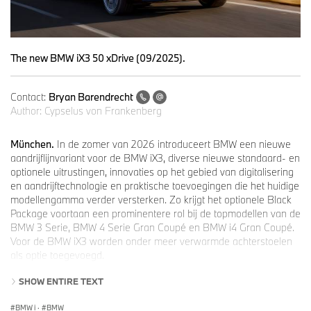
The new BMW iX3 50 xDrive (09/2025).
Contact:
Bryan Barendrecht
Author:
Cypselus von Frankenberg
München.
In de zomer van 2026 introduceert BMW een nieuwe
aandrijflijnvariant voor de BMW iX3, diverse nieuwe standaard- en
optionele uitrustingen, innovaties op het gebied van digitalisering
en aandrijftechnologie en praktische toevoegingen die het huidige
modellengamma verder versterken. Zo krijgt het optionele Black
Package voortaan een prominentere rol bij de topmodellen van de
BMW 3 Serie, BMW 4 Serie Gran Coupé en BMW i4 Gran Coupé.
Voor de BMW iX3 worden onder meer verwarmde achterstoelen
als optie toegevoegd.
SHOW ENTIRE TEXT
BMW iX3: nieuwe instapvariant binnen de Neue Klasse
Het gamma van de BMW iX3 wordt in de zomer van 2026
BMW i
·
BMW
uitgebreid met een tweede aandrijflijnvariant: de BMW iX3 40. Dit