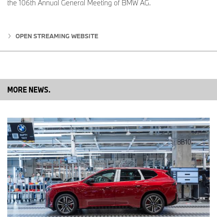
the 106th Annual General Meeting of BMW AG.
en maakt gebruik van Amazon Alexa+ AI-technologie.
De Duitstalige versie werd vanaf productie medio april 2026
geïntroduceerd in de BMW iX3. Eerder geproduceerde modellen
OPEN STREAMING WEBSITE
ontvangen de functie via een software-update vanaf eind mei
2026. Andere BMW modellen met BMW Operating System 9 en
BMW Operating System X volgen in de tweede helft van 2026,
evenals verdere marktintroducties.
MORE NEWS.
Nieuwe motorinnovatie: BMW M Ignite-technologie
Vanaf de zomer van 2026 worden alle BMW M zescilinder-in-
lijnmotoren uitgerust met BMW M Ignite-technologie. Deze
gepatenteerde innovatie bestaat uit een
voorkamerontstekingssysteem voor benzinemotoren, afgeleid uit
de autosport. Het systeem vermindert het brandstofverbruik
onder hoge belasting en ondersteunt het voldoen aan de strenge
Euro 7-emissienorm.
Alle varianten van de BMW M3 en BMW M4 worden vanaf juli
2026 uitgerust met deze technologie. De BMW M2 volgt in
augustus 2026. Vermogen en cilinderinhoud blijven ongewijzigd.