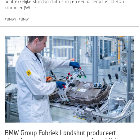
aantrekkelijke standaarduitrusting en een actieradius tot 906
kilometer (WLTP).
BMW i
·
BMW
BMW Group Fabriek Landshut produceert