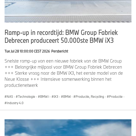
Snelle hulp bij pech: BMW bandenreparatieset Plus
De BMW 2 Serie Coupé, BMW 4 Serie Coupé en BMW 4 Serie
Cabrio worden vanaf de zomer van 2026 standaard uitgerust met
de BMW bandenreparatieset Plus, voor snelle en betrouwbare
hulp bij bandenpech.
Ramp-up in recordtijd: BMW Group Fabriek
Debrecen produceert 50.000ste BMW iX3
Sportieve sleutel
Alle BMW X3-modellen met M Sportpakket of M Sportpakket Plus
krijgen voortaan autosleutels met BMW M strepen.
Tue Jul 28 10:00:00 CEST 2026
Persbericht
Snelste ramp-up van een nieuwe fabriek van de BMW Group
BMW Intelligent Personal Assistant: routines
+++ Belangrijke mijlpaal voor BMW Group Fabriek Debrecen
+++ Sterke vraag naar de BMW iX3, het eerste model van de
Vanaf juli 2026 biedt BMW Operating System X nieuwe
Neue Klasse +++ Intensieve samenwerking binnen het
mogelijkheden om routines te creëren. De BMW Intelligent
productienetwerk
Personal Assistant analyseert dagelijks gebruik om
gepersonaliseerde routines voor te stellen en terugkerende
NA5
·
Technologie
·
BMW i
·
iX3
·
BMW
·
Productie, Recycling
·
Productie
·
handelingen te vereenvoudigen. Gebruikers kunnen ook zelf
routines instellen, inclusief voorwaarden en automatische acties.
Industry 4.0