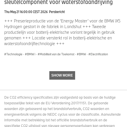
sleutelcomponent voor waterstofaandrijving
Thu May 21 16:00:00 CEST 2026
Persbericht
+++ Preserieproductie van de ‘Energy Master’ voor de BMW iX5
Hydrogen gestart in de fabriek in Landshut +++ Tweede
productielijn voor batterij-elektrische variant tegelijk in gebruik
genomen +++ Locatie versterkt rol in batterij-elektrische en
waterstofaandrijftechnologie +++
Technologie
·
BMW i
·
Mobiliteit van de Toekomst
·
BMW
·
Electrification
SHOW MORE
De CO2 efficiency specificaties zijn vastgesteld op basis van de huidige
toepasselijke tekst van de EU Verordening 2017/1151. De getoonde
waarden zijn gebaseerd op het brandstofverbruik, CO2 waarden en
energieverbruik volgens de NEDC cyclus voor de classificatie. Aanvullende
informatie met betrekking tot het officiële brandstofverbruik en de
specifieke CO2 uitstoot van nieuwe personenvoertuigen kan verkregen