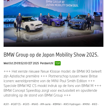
BMW Group op de Japan Mobility Show 2025.
Wed Oct 29 09:52:03 CET 2025
Persbericht
TOP
+++ Het eerste nieuwe Neue Klasse model: de BMW iX3 beleeft
zijn Aziatische première +++ Partnerschap tussen twee Britse
iconen: wereldpremière van de MINI Paul Smith Edition +++
Speciale BMW M2 CS maakt indruk op de fans van BMW M +++
BMW Concept Speedtop zorgt voor exclusiviteit en opvallende
uitstraling op de stand van BMW Group +++
J01
·
G87 CS
·
G05
·
NA5
·
M-serie
·
BMW i
·
iX5 Hydrogen
·
MINI
·
iX3
·