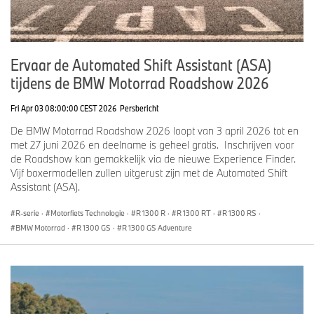
Ervaar de Automated Shift Assistant (ASA)
tijdens de BMW Motorrad Roadshow 2026
Fri Apr 03 08:00:00 CEST 2026
Persbericht
De BMW Motorrad Roadshow 2026 loopt van 3 april 2026 tot en
met 27 juni 2026 en deelname is geheel gratis. Inschrijven voor
de Roadshow kan gemakkelijk via de nieuwe Experience Finder.
Vijf boxermodellen zullen uitgerust zijn met de Automated Shift
Assistant (ASA).
R-serie
·
Motorfiets Technologie
·
R 1300 R
·
R 1300 RT
·
R 1300 RS
·
BMW Motorrad
·
R 1300 GS
·
R 1300 GS Adventure