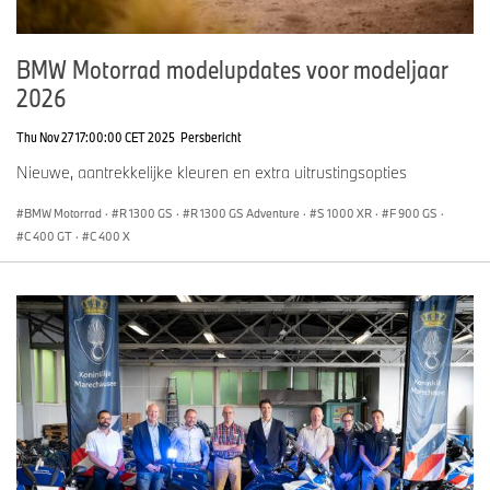
BMW Motorrad modelupdates voor modeljaar
2026
Thu Nov 27 17:00:00 CET 2025
Persbericht
Nieuwe, aantrekkelijke kleuren en extra uitrustingsopties
BMW Motorrad
·
R 1300 GS
·
R 1300 GS Adventure
·
S 1000 XR
·
F 900 GS
·
C 400 GT
·
C 400 X