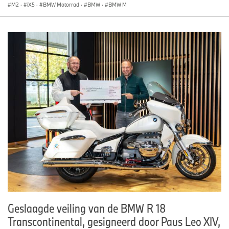
M2
·
iX5
·
BMW Motorrad
·
BMW
·
BMW M
Geslaagde veiling van de BMW R 18
Transcontinental, gesigneerd door Paus Leo XIV,