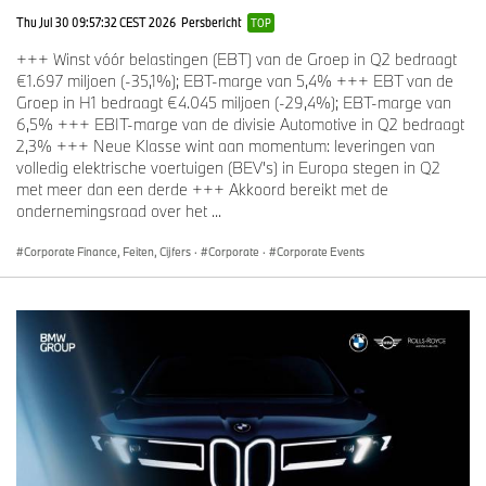
BMW ALPINA werd in 2026 een exclusief merk binnen de BMW
Thu Jul 30 09:57:32 CEST 2026
Persbericht
TOP
Group, met de verantwoordelijkheid om het erfgoed te bewaren
en verder te ontwikkelen.
+++ Winst vóór belastingen (EBT) van de Groep in Q2 bedraagt
€1.697 miljoen (-35,1%); EBT-marge van 5,4% +++ EBT van de
"BMW ALPINA vult een leemte in ons portfolio tussen BMW en
Groep in H1 bedraagt €4.045 miljoen (-29,4%); EBT-marge van
Rolls-Royce aangezien we nog meer potentieel zien in het high-
6,5% +++ EBIT-marge van de divisie Automotive in Q2 bedraagt
end segment. Met Alpina beschikken we over een sterke traditie
2,3% +++ Neue Klasse wint aan momentum: leveringen van
en een wereldwijde gemeenschap, waarop we willen
volledig elektrische voertuigen (BEV's) in Europa stegen in Q2
voortbouwen, met behoud van de essentie waar het merk voor
met meer dan een derde +++ Akkoord bereikt met de
staat: snelheid, comfort en verfijning," zegt Oliver Viellechner,
ondernemingsraad over het ...
hoofd van BMW ALPINA.
Corporate Finance, Feiten, Cijfers
·
Corporate
·
Corporate Events
Volgend jaar kunnen klanten het eerste model van BMW Alpina
ervaren, geïnspireerd op de BMW 7 Serie, maar duidelijk BMW
ALPINA.