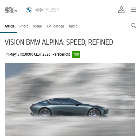
Article
Photo
Video
TV Footage
Audio
VISION BMW ALPINA: SPEED, REFINED
Fri May 15 19:30:00 CEST 2026
Persbericht
TOP