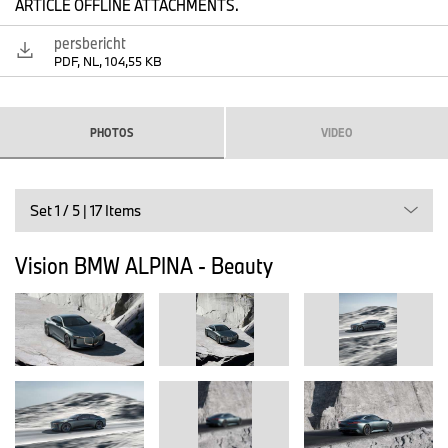
ARTICLE OFFLINE ATTACHMENTS.
DESIGN EN VORM: DE GESTALTE VAN SNELHEID
De Vision BMW ALPINA is een respectvolle interpretatie van het
persbericht
erfgoed van het merk, gevormd door de meest eigentijdse
PDF, NL, 104,55 KB
creatieve impulsen. Met een lengte van 5.200 mm is zijn
aanwezigheid aanzienlijk: breed, laag en zelfverzekerd. De
coupé-daklijn is lang en aflopend en geeft direct zowel snelheid
als het vermogen aan om vier volwassenen in echt comfort te
PHOTOS
VIDEO
vervoeren. Een V8-aandrijflijn stuurt de ervaring aan, afgesteld
om de kenmerkende klank van de Alpina-uitlaat te produceren:
rijk en diep bij lage snelheid, sonoor bij hoge toerentallen.
Set 1 / 5 | 17 Items
“In de Vision BMW ALPINA distilleren we elk element van het
merk tot zijn essentie en passen we dit toe op een diep moderne
Vision BMW ALPINA - Beauty
en verfijnde manier”, zegt Maximilian Missoni, hoofd BMW Design
Midsize & Luxury Cars en BMW ALPINA. “Elk detail weerspiegelt
inhoud: in techniek, in materialen en in het verhaal dat het vertelt.
De statements zijn subtiel en worden pas bij nadere beschouwing
duidelijk. Dit samenspel tussen puurheid en rijkdom definieert
onze benadering van BMW ALPINA-design.”
De voorzijde wordt gekenmerkt door krachtige volumes en een
vooroverhellende houding die snelheid belooft zonder