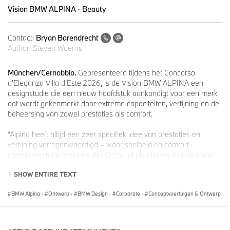
Vision BMW ALPINA - Beauty
Contact:
Bryan Barendrecht
Author:
Steven Woerns
München/Cernobbio.
Gepresenteerd tijdens het Concorso
d’Eleganza Villa d’Este 2026, is de Vision BMW ALPINA een
designstudie die een nieuw hoofdstuk aankondigt voor een merk
dat wordt gekenmerkt door extreme capaciteiten, verfijning en de
beheersing van zowel prestaties als comfort.
“Alpina heeft altijd een zeer specifiek idee van prestaties en
verfijning vertegenwoordigd – waar snelheid en comfort
complementaire ambities zijn. Onze rol als nieuwe hoeders van
dit merk is om deze onderscheidende identiteit te behouden en
SHOW ENTIRE TEXT
vorm te geven binnen een hedendaagse context”, zegt Adrian
van Hooydonk, hoofd BMW Group Design. “Vision BMW ALPINA
BMW Alpina
·
Ontwerp
·
BMW Design
·
Corporate
·
Conceptvoertuigen & Ontwerp
laat zien hoe deze kwaliteiten met discipline en moderniteit tot
uiting kunnen komen en hij geeft aan welke richting we voor dit
merk zien in de toekomst.”