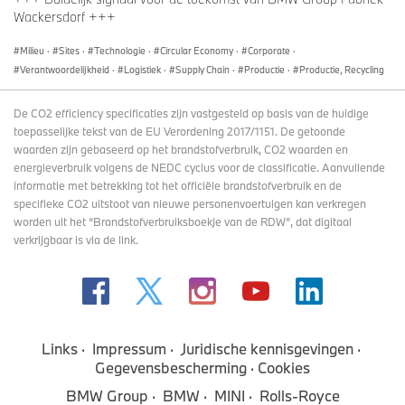
Wackersdorf +++
Milieu
·
Sites
·
Technologie
·
Circular Economy
·
Corporate
·
Verantwoordelijkheid
·
Logistiek
·
Supply Chain
·
Productie
·
Productie, Recycling
De CO2 efficiency specificaties zijn vastgesteld op basis van de huidige
toepasselijke tekst van de EU Verordening 2017/1151. De getoonde
waarden zijn gebaseerd op het brandstofverbruik, CO2 waarden en
energieverbruik volgens de NEDC cyclus voor de classificatie. Aanvullende
informatie met betrekking tot het officiële brandstofverbruik en de
specifieke CO2 uitstoot van nieuwe personenvoertuigen kan verkregen
worden uit het “Brandstofverbruiksboekje van de RDW”, dat digitaal
verkrijgbaar
is via de link
.
Links
Impressum
Juridische kennisgevingen
Gegevensbescherming
Cookies
BMW Group
BMW
MINI
Rolls-Royce