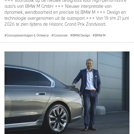
+++ Vooruitblik op de nieuwe designtaal voor high-performance
auto’s van BMW M GmbH +++ Nieuwe interpretatie van
dynamiek, wendbaarheid en precisie bij BMW M +++ Design en
technologie overgenomen uit de autosport +++ Van 19 t/m 21 juni
2026 te zien tijdens de Historic Grand Prix Zandvoort.
Conceptvoertuigen & Ontwerp
·
Corporate
·
BMW Design
·
BMW M