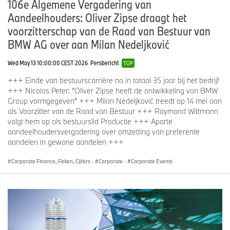
106e Algemene Vergadering van
Aandeelhouders: Oliver Zipse draagt het
voorzitterschap van de Raad van Bestuur van
BMW AG over aan Milan Nedeljković
Wed May 13 10:00:00 CEST 2026
Persbericht
TOP
+++ Einde van bestuurscarrière na in totaal 35 jaar bij het bedrijf
+++ Nicolas Peter: “Oliver Zipse heeft de ontwikkeling van BMW
Group vormgegeven” +++ Milan Nedeljković treedt op 14 mei aan
als Voorzitter van de Raad van Bestuur +++ Raymond Wittmann
volgt hem op als bestuurslid Productie +++ Aparte
aandeelhoudersvergadering over omzetting van preferente
aandelen in gewone aandelen +++
Corporate Finance, Feiten, Cijfers
·
Corporate
·
Corporate Events