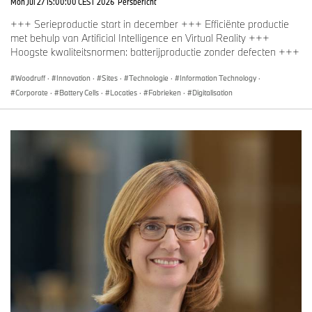
Mon Jul 27 15:00:00 CEST 2026
Persbericht
+++ Serieproductie start in december +++ Efficiënte productie
met behulp van Artificial Intelligence en Virtual Reality +++
Hoogste kwaliteitsnormen: batterijproductie zonder defecten +++
Woodruff
·
Innovation
·
Sites
·
Technologie
·
Information Technology
·
Corporate
·
Battery Cells
·
Locaties
·
Fabrieken
·
Digitalisation