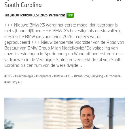
South Carolina
Tue Jun 30 17:00:00 CEST 2026
Persbericht
TOP
+++ Nieuwe BMW X5 wordt het eerste model dat leverbaar is
met vijf aandrijflijnen +++ BMW iX5 bevestigd als eerste volledig
elektrische BMW die vanaf eind 2026 in de VS wordt
geproduceerd +++ Nieuw benoemde Voorzitter van de Raad van
Bestuur van BMW Group Milan Nedeljković: “De voltooiing van
onze investeringen in Spartanburg en Woodruff onderstreept ons
vertrouwen in de Verenigde Staten en versterkt de rol van South
Carolina als centrum van de wereldwijde ...
G05
·
Technologie
·
Corporate
·
BMW
·
X5
·
Productie, Recycling
·
Productie
·
Industry 4.0