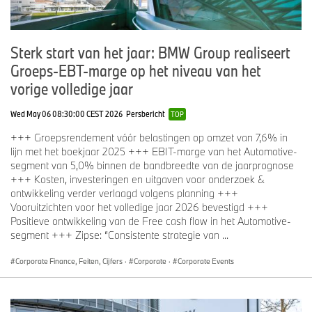
Sterk start van het jaar: BMW Group realiseert
Groeps-EBT-marge op het niveau van het
vorige volledige jaar
Wed May 06 08:30:00 CEST 2026
Persbericht
TOP
+++ Groepsrendement vóór belastingen op omzet van 7,6% in
lijn met het boekjaar 2025 +++ EBIT-marge van het Automotive-
segment van 5,0% binnen de bandbreedte van de jaarprognose
+++ Kosten, investeringen en uitgaven voor onderzoek &
ontwikkeling verder verlaagd volgens planning +++
Vooruitzichten voor het volledige jaar 2026 bevestigd +++
Positieve ontwikkeling van de Free cash flow in het Automotive-
segment +++ Zipse: “Consistente strategie van ...
Corporate Finance, Feiten, Cijfers
·
Corporate
·
Corporate Events